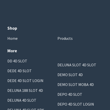
Shop
Home
Products
More
DD 4D SLOT
DELUNA SLOT 4D SLOT
DEDE 4D SLOT
DEMO SLOT 4D
DEDE 4D SLOT LOGIN
DEMO SLOT MOBA 4D
DELUNA 188 SLOT 4D
DEPO 4D SLOT
DELUNA 4D SLOT
DEPO 4D SLOT LOGIN