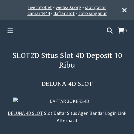
livetotobet
-
wede303.org
-
slot gacor
camar4444
-
daftar slot
-
toto singapur
0
SLOT2D Situs Slot 4D Deposit 10
Ribu
DELUNA 4D SLOT
DELUNA 4D SLOT
Slot Daftar Situs Agen Bandar Login Link
Alternatif